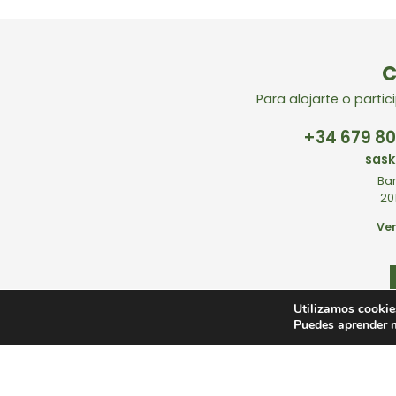
C
Para alojarte o parti
+34
679 80
sas
Bar
20
Ve
Utilizamos cookie
Puedes aprender m
© Saskarate - N. de Licencia KSS00095