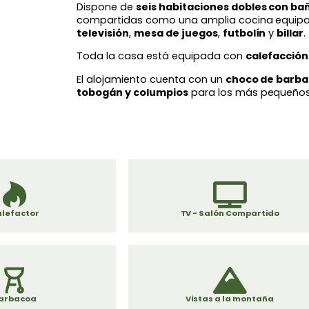
Dispone de
seis habitaciones dobles con ba
compartidas como una amplia cocina equipad
televisión
,
mesa de juegos
,
futbolín
y
billar
.
Toda la casa está equipada con
calefacción
El alojamiento cuenta con un
choco de barb
tobogán y columpios
para los más pequeños
lefactor
TV - Salón Compartido
arbacoa
Vistas a la montaña