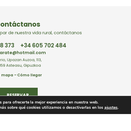
ontáctanos
cipar de nuestra vida rural, contáctanos
8 373
+34
605 702 484
karate@hotmail.com
rio, Upazan Auzoa, 113,
159 Asteasu, Gipuzkoa
r mapa – Cómo llegar
RESERVAR
s para ofrecerte la mejor experiencia en nuestra web.
ás sobre qué cookies utilizamos o desactivarlas en los
ajustes
.
Aviso Leg