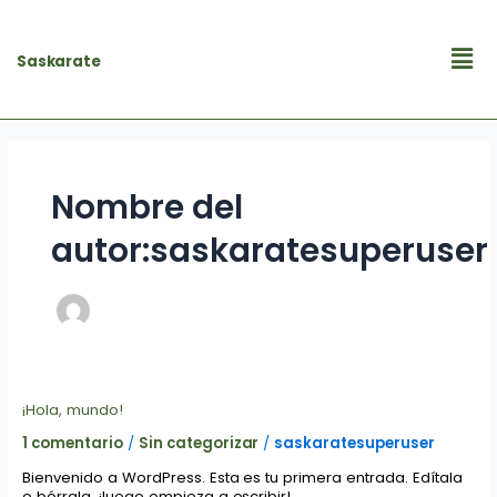
Ir
al
Men
contenido
Saskarate
Nombre del
autor:saskaratesuperuser
¡Hola,
¡Hola, mundo!
mundo!
1 comentario
/
Sin categorizar
/
saskaratesuperuser
Bienvenido a WordPress. Esta es tu primera entrada. Edítala
o bórrala, ¡luego empieza a escribir!