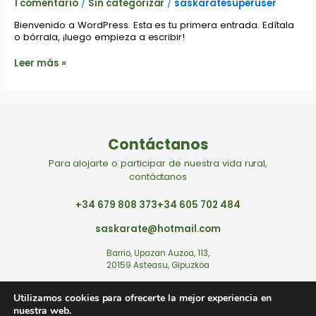
1 comentario
/
Sin categorizar
/
saskaratesuperuser
Bienvenido a WordPress. Esta es tu primera entrada. Edítala
o bórrala, ¡luego empieza a escribir!
Leer más »
Contáctanos
Para alojarte o participar de nuestra vida rural,
contáctanos
+34
679 808 373
+34
605 702 484
saskarate@hotmail.com
Barrio, Upazan Auzoa, 113,
20159 Asteasu, Gipuzkoa
Ver mapa – Cómo llegar
Utilizamos cookies para ofrecerte la mejor experiencia en
nuestra web.